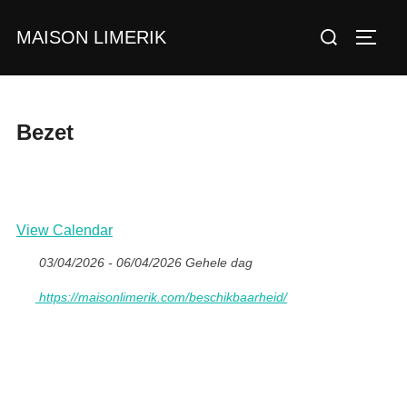
Ga
Zoek
MAISON LIMERIK
naar
TOGGL
naar:
de
inhoud
Bezet
View Calendar
03/04/2026 - 06/04/2026 Gehele dag
https://maisonlimerik.com/beschikbaarheid/