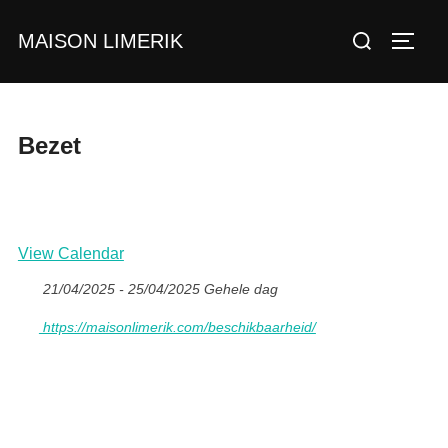
Ga
Zoek
MAISON LIMERIK
naar
TOGGL
naar:
de
inhoud
Bezet
View Calendar
21/04/2025 - 25/04/2025 Gehele dag
https://maisonlimerik.com/beschikbaarheid/