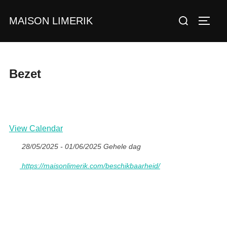
Ga
Zoek
MAISON LIMERIK
naar
TOGGL
naar:
de
inhoud
Bezet
View Calendar
28/05/2025 - 01/06/2025 Gehele dag
https://maisonlimerik.com/beschikbaarheid/