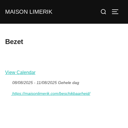
Ga
Zoek
MAISON LIMERIK
naar
TOGGL
naar:
de
inhoud
Bezet
View Calendar
08/08/2025 - 11/08/2025 Gehele dag
https://maisonlimerik.com/beschikbaarheid/