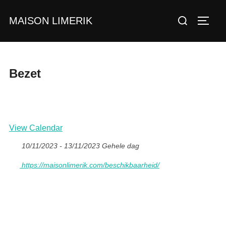
Ga
Zoek
MAISON LIMERIK
naar
TOGGL
naar:
de
inhoud
Bezet
View Calendar
10/11/2023 - 13/11/2023 Gehele dag
https://maisonlimerik.com/beschikbaarheid/