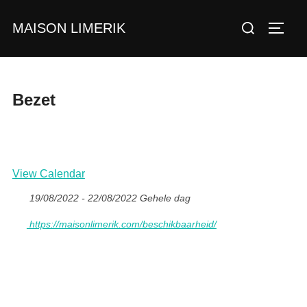
Ga
Zoek
MAISON LIMERIK
naar
TOGGL
naar:
de
inhoud
Bezet
View Calendar
19/08/2022 - 22/08/2022 Gehele dag
https://maisonlimerik.com/beschikbaarheid/