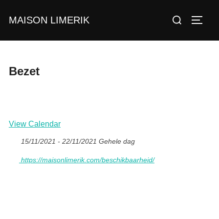
Ga
Zoek
MAISON LIMERIK
naar
TOGGL
naar:
de
inhoud
Bezet
View Calendar
15/11/2021 - 22/11/2021 Gehele dag
https://maisonlimerik.com/beschikbaarheid/