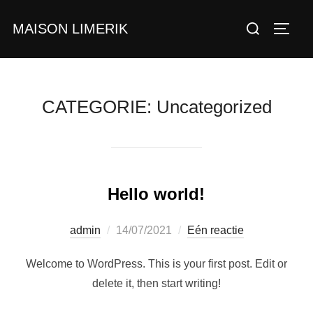
Ga
Zoek
MAISON LIMERIK
naar
TOGGL
naar:
de
inhoud
CATEGORIE:
Uncategorized
Hello world!
Geplaatst
admin
14/07/2021
Eén reactie
op
Welcome to WordPress. This is your first post. Edit or
delete it, then start writing!