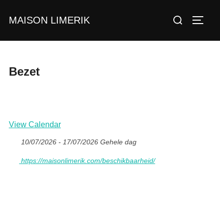
Ga
Zoek
MAISON LIMERIK
naar
TOGGL
naar:
de
inhoud
Bezet
View Calendar
10/07/2026 - 17/07/2026 Gehele dag
https://maisonlimerik.com/beschikbaarheid/