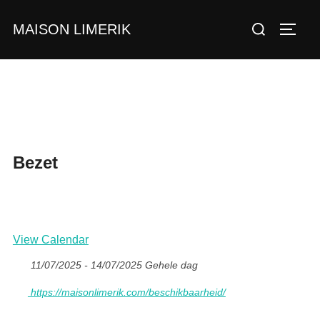
Ga
Zoek
MAISON LIMERIK
naar
TOGGL
naar:
de
inhoud
Bezet
View Calendar
11/07/2025 - 14/07/2025 Gehele dag
https://maisonlimerik.com/beschikbaarheid/