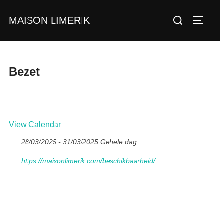
Ga
Zoek
MAISON LIMERIK
naar
TOGGL
naar:
de
inhoud
Bezet
View Calendar
28/03/2025 - 31/03/2025 Gehele dag
https://maisonlimerik.com/beschikbaarheid/