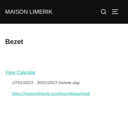
Ga
Zoek
MAISON LIMERIK
naar
TOGGL
naar:
de
inhoud
Bezet
View Calendar
27/01/2023 - 30/01/2023 Gehele dag
https://maisonlimerik.com/beschikbaarheid/